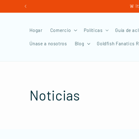
Ir
🚨 I
directamente
al contenido
Hogar
Comercio
Políticas
Guía de ac
Únase a nosotros
Blog
Goldfish Fanatics 
Noticias